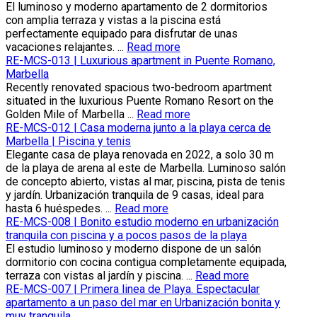
El luminoso y moderno apartamento de 2 dormitorios
con amplia terraza y vistas a la piscina está
perfectamente equipado para disfrutar de unas
vacaciones relajantes. ...
Read more
RE-MCS-013 | Luxurious apartment in Puente Romano,
Marbella
Recently renovated spacious two-bedroom apartment
situated in the luxurious Puente Romano Resort on the
Golden Mile of Marbella ...
Read more
RE-MCS-012 | Casa moderna junto a la playa cerca de
Marbella | Piscina y tenis
Elegante casa de playa renovada en 2022, a solo 30 m
de la playa de arena al este de Marbella. Luminoso salón
de concepto abierto, vistas al mar, piscina, pista de tenis
y jardín. Urbanización tranquila de 9 casas, ideal para
hasta 6 huéspedes. ...
Read more
RE-MCS-008 | Bonito estudio moderno en urbanización
tranquila con piscina y a pocos pasos de la playa
El estudio luminoso y moderno dispone de un salón
dormitorio con cocina contigua completamente equipada,
terraza con vistas al jardín y piscina. ...
Read more
RE-MCS-007 | Primera linea de Playa. Espectacular
apartamento a un paso del mar en Urbanización bonita y
muy tranquila