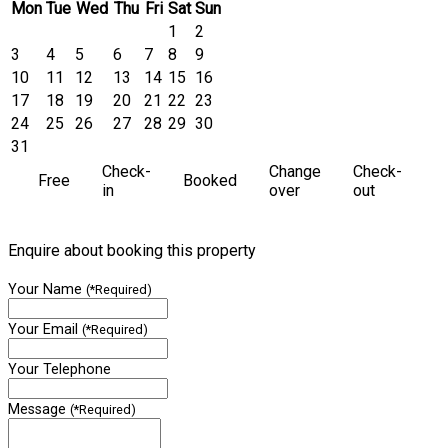
Mon
Tue
Wed
Thu
Fri
Sat
Sun
1
2
3
4
5
6
7
8
9
10
11
12
13
14
15
16
17
18
19
20
21
22
23
24
25
26
27
28
29
30
31
Check-
Change
Check-
Free
Booked
in
over
out
Enquire about booking this property
Your Name
(*Required)
Your Email
(*Required)
Your Telephone
Message
(*Required)