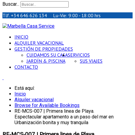
Buscar...
Tlf. +34 646 626 134 Lu-Vie: 9:00 - 18:00 hrs
INICIO
ALQUILER VACACIONAL
GESTIÓN DE PROPIEDADES
CUIDAMOS SU CASA
SERVICIOS
JARDÍN & PISCINA
SUS VIAJES
CONTACTO
Está aquí:
Inicio
Alquiler vacacional
Browse for Available Bookings
RE-MCS-007 | Primera linea de Playa.
Espectacular apartamento a un paso del mar en
Urbanización bonita y muy tranquila
RE-MCS-007 | Primera linea de Playa.