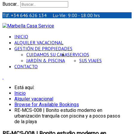
Buscar...
Tlf. +34 646 626 134 Lu-Vie: 9:00 - 18:00 hrs
INICIO
ALQUILER VACACIONAL
GESTIÓN DE PROPIEDADES
CUIDAMOS SU CASA
SERVICIOS
JARDÍN & PISCINA
SUS VIAJES
CONTACTO
Está aquí:
Inicio
Alquiler vacacional
Browse for Available Bookings
RE-MCS-008 | Bonito estudio moderno en
urbanización tranquila con piscina y a pocos pasos
de la playa
RE-MCS-008 | Bonito estudio moderno en