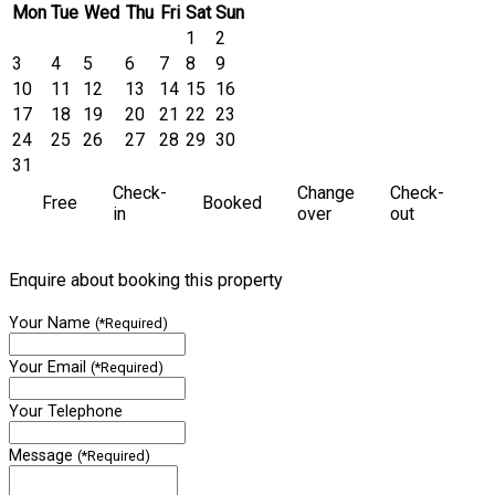
Mon
Tue
Wed
Thu
Fri
Sat
Sun
1
2
3
4
5
6
7
8
9
10
11
12
13
14
15
16
17
18
19
20
21
22
23
24
25
26
27
28
29
30
31
Check-
Change
Check-
Free
Booked
in
over
out
Enquire about booking this property
Your Name
(*Required)
Your Email
(*Required)
Your Telephone
Message
(*Required)